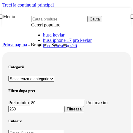
Treci la continutul principal
Meniu
Cauta
Cereri populare
husa kevlar
husa iphone 17 pro kevlar
Prima pagina
-
Branduri
-
Samsung
husa samsung s26
Categorii
Filtru dupa pret
Pret minim
Pret maxim
Filtreaza
Culoare