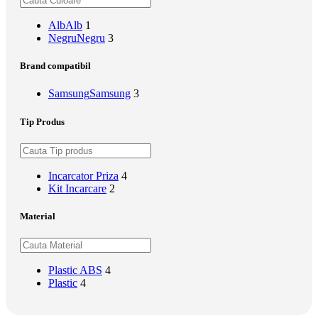
Alb
Alb
1
Negru
Negru
3
Brand compatibil
Samsung
Samsung
3
Tip Produs
Incarcator Priza
4
Kit Incarcare
2
Material
Plastic ABS
4
Plastic
4