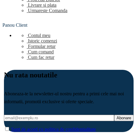
Livrare si plata
Urmareste Comanda
Panou Client
Contul meu
Istoric comenzi
Formular retur
Cum comand
Cum fac retur
Nu rata noutatile
Aboneaza-te la newsletter-ul nostru pentru a primi cele mai noi
informatii, promotii exclusive si oferte speciale.
Sunt de acord cu politica de confidentialitate