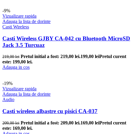
-9%
Vizualizare rapida
Adauga la lista de dorinte
Casti Wireless
Casti Wireless GJBY CA-042 cu Bluetooth MicroSD
Jack 3.5 Turcuaz
Pretul initial a fost: 219,00 lei.
199,00
lei
Pretul curent
219,00
lei
este: 199,00 lei.
Adauga in cos
-19%
Vizualizare rapida
Adauga la lista de dorinte
Audio
Casti wireless albastre cu pisici CA-037
Pretul initial a fost: 209,00 lei.
169,00
lei
Pretul curent
209,00
lei
este: 169,00 lei.
Adauga in cos