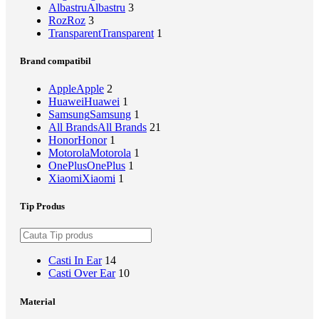
Albastru
Albastru
3
Roz
Roz
3
Transparent
Transparent
1
Brand compatibil
Apple
Apple
2
Huawei
Huawei
1
Samsung
Samsung
1
All Brands
All Brands
21
Honor
Honor
1
Motorola
Motorola
1
OnePlus
OnePlus
1
Xiaomi
Xiaomi
1
Tip Produs
Casti In Ear
14
Casti Over Ear
10
Material