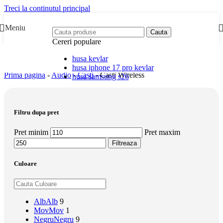
Treci la continutul principal
Meniu
Cauta
Cereri populare
husa kevlar
husa iphone 17 pro kevlar
Prima pagina
-
Audio
-
Casti
-
Casti Wireless
husa samsung s26
Filtru dupa pret
Pret minim
Pret maxim
Filtreaza
Culoare
Alb
Alb
9
Mov
Mov
1
Negru
Negru
9