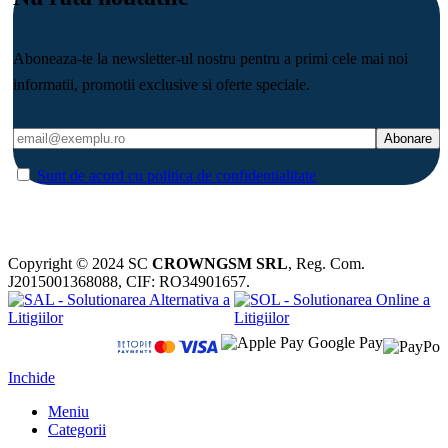
Aboneaza-te la newsletter-ul nostru pentru a primi cele mai noi
informatii, promotii exclusive si oferte speciale.
Sunt de acord cu politica de confidentialitate
Copyright © 2024 SC
CROWNGSM SRL
, Reg. Com.
J2015001368088, CIF: RO34901657.
Inchide
Meniu
Categorii