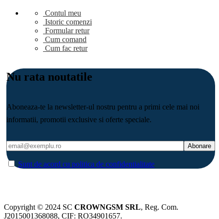
Contul meu
Istoric comenzi
Formular retur
Cum comand
Cum fac retur
Nu rata noutatile
Aboneaza-te la newsletter-ul nostru pentru a primi cele mai noi
informatii, promotii exclusive si oferte speciale.
Sunt de acord cu politica de confidentialitate
Copyright © 2024 SC
CROWNGSM SRL
, Reg. Com.
J2015001368088, CIF: RO34901657.