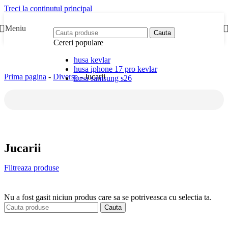
Treci la continutul principal
Meniu
Cauta
Cereri populare
husa kevlar
husa iphone 17 pro kevlar
Prima pagina
-
Diverse
-
Jucarii
husa samsung s26
Jucarii
Filtreaza produse
Nu a fost gasit niciun produs care sa se potriveasca cu selectia ta.
Cauta