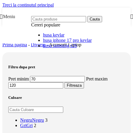
Treci la continutul principal
Meniu
Cauta
Cereri populare
husa kevlar
husa iphone 17 pro kevlar
Prima pagina
-
Diverse
-
Accesorii Laptop
husa samsung s26
Filtru dupa pret
Pret minim
Pret maxim
Filtreaza
Culoare
Negru
Negru
3
Gri
Gri
2