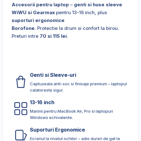
Accesorii pentru laptop
–
genti si huse sleeve
WiWU si Gearmax
pentru 13-16 inch, plus
suporturi ergonomice
Borofone
. Protectie la drum si confort la birou.
Preturi intre
70 si 115 lei
.
Genti si Sleeve-uri
Captuseala anti-soc si finisaje premium – laptopul
calatoreste sigur.
13-16 inch
Marimi pentru MacBook Air, Pro si laptopuri
Windows echivalente.
Suporturi Ergonomice
Ecranul la nivelul ochilor – adio dureri de gat la