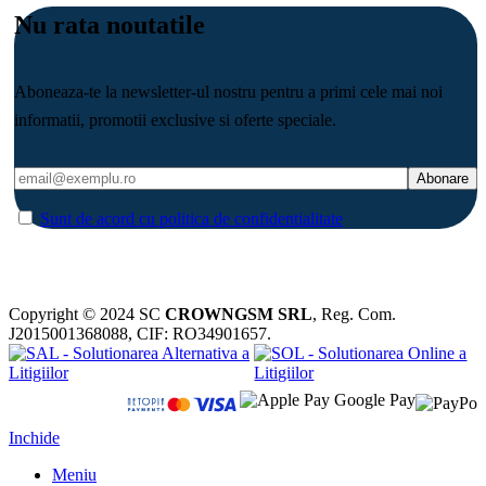
Nu rata noutatile
Aboneaza-te la newsletter-ul nostru pentru a primi cele mai noi
informatii, promotii exclusive si oferte speciale.
Sunt de acord cu politica de confidentialitate
Copyright © 2024 SC
CROWNGSM SRL
, Reg. Com.
J2015001368088, CIF: RO34901657.
Inchide
Meniu