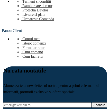
Termeni si conditii
Rambursare si retur
Protectia Datelor
Livrare si plata
Urmareste Comanda
Panou Client
Contul meu
Istoric comenzi
Formular retur
Cum comand
Cum fac retur
Nu rata noutatile
Aboneaza-te la newsletter-ul nostru pentru a primi cele mai noi
informatii, promotii exclusive si oferte speciale.