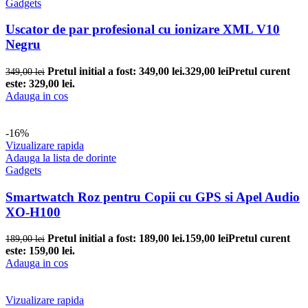
Gadgets
Uscator de par profesional cu ionizare XML V10
Negru
Pretul initial a fost: 349,00 lei.
329,00
lei
Pretul curent
349,00
lei
este: 329,00 lei.
Adauga in cos
-16%
Vizualizare rapida
Adauga la lista de dorinte
Gadgets
Smartwatch Roz pentru Copii cu GPS si Apel Audio
XO-H100
Pretul initial a fost: 189,00 lei.
159,00
lei
Pretul curent
189,00
lei
este: 159,00 lei.
Adauga in cos
Vizualizare rapida