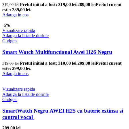
Pretul initial a fost: 319,00 lei.
289,00
lei
Pretul curent
319,00
lei
este: 289,00 lei.
Adauga in cos
-6%
Vizualizare rapida
Adauga la lista de dorinte
Gadgets
Smart Watch Multifunctional Awei H26 Negru
Pretul initial a fost: 319,00 lei.
299,00
lei
Pretul curent
319,00
lei
este: 299,00 lei.
Adauga in cos
Vizualizare rapida
Adauga la lista de dorinte
Gadgets
SmartWatch Negru AWEI H25 cu baterie extinsa si
control vocal
289,00
lei