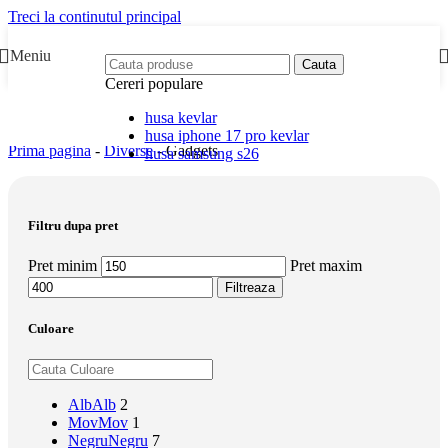
Treci la continutul principal
Meniu
Cauta
Cereri populare
husa kevlar
husa iphone 17 pro kevlar
Prima pagina
-
Diverse
-
Gadgets
husa samsung s26
Filtru dupa pret
Pret minim
Pret maxim
Filtreaza
Culoare
Alb
Alb
2
Mov
Mov
1
Negru
Negru
7