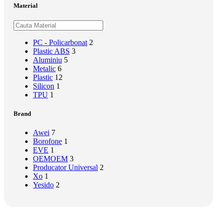
Material
PC - Policarbonat
2
Plastic ABS
3
Aluminiu
5
Metalic
6
Plastic
12
Silicon
1
TPU
1
Brand
Awei
7
Borofone
1
EVE
1
OEM
OEM
3
Producator Universal
2
Xo
1
Yesido
2