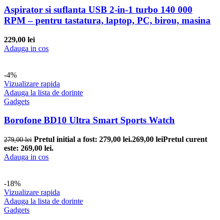
Aspirator si suflanta USB 2-in-1 turbo 140 000
RPM – pentru tastatura, laptop, PC, birou, masina
229,00
lei
Adauga in cos
-4%
Vizualizare rapida
Adauga la lista de dorinte
Gadgets
Borofone BD10 Ultra Smart Sports Watch
Pretul initial a fost: 279,00 lei.
269,00
lei
Pretul curent
279,00
lei
este: 269,00 lei.
Adauga in cos
-18%
Vizualizare rapida
Adauga la lista de dorinte
Gadgets