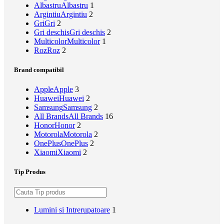
Albastru
Albastru
1
Argintiu
Argintiu
2
Gri
Gri
2
Gri deschis
Gri deschis
2
Multicolor
Multicolor
1
Roz
Roz
2
Brand compatibil
Apple
Apple
3
Huawei
Huawei
2
Samsung
Samsung
2
All Brands
All Brands
16
Honor
Honor
2
Motorola
Motorola
2
OnePlus
OnePlus
2
Xiaomi
Xiaomi
2
Tip Produs
Lumini si Intrerupatoare
1