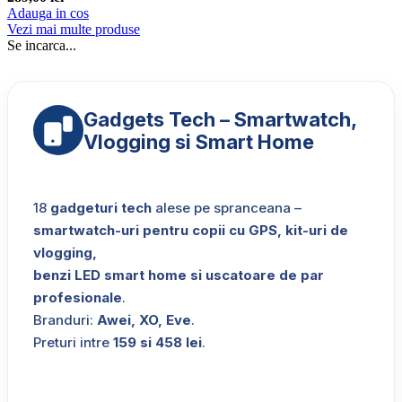
Adauga in cos
Vezi mai multe produse
Se incarca...
Gadgets Tech – Smartwatch,
Vlogging si Smart Home
18
gadgeturi tech
alese pe spranceana –
smartwatch-uri pentru copii cu GPS, kit-uri de
vlogging,
benzi LED smart home si uscatoare de par
profesionale
.
Branduri:
Awei, XO, Eve
.
Preturi intre
159 si 458 lei
.