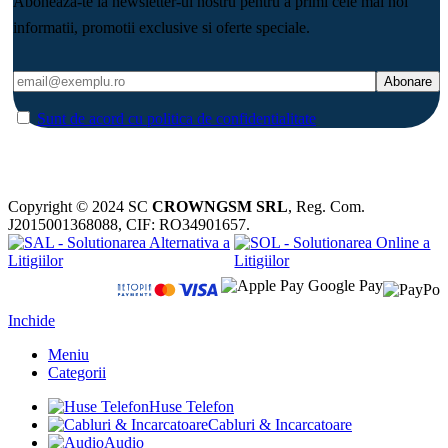
Aboneaza-te la newsletter-ul nostru pentru a primi cele mai noi
informatii, promotii exclusive si oferte speciale.
Sunt de acord cu politica de confidentialitate
Copyright © 2024 SC
CROWNGSM SRL
, Reg. Com.
J2015001368088, CIF: RO34901657.
Inchide
Meniu
Categorii
Huse Telefon
Cabluri & Incarcatoare
Audio