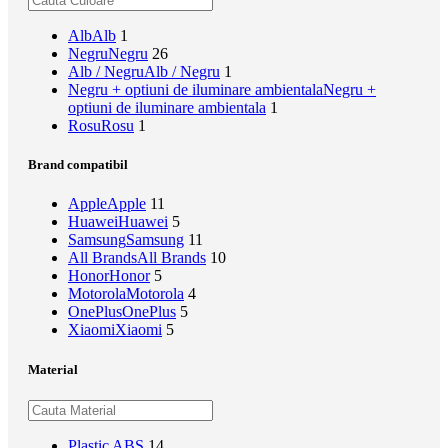
Alb
Alb
1
Negru
Negru
26
Alb / Negru
Alb / Negru
1
Negru + optiuni de iluminare ambientala
Negru +
optiuni de iluminare ambientala
1
Rosu
Rosu
1
Brand compatibil
Apple
Apple
11
Huawei
Huawei
5
Samsung
Samsung
11
All Brands
All Brands
10
Honor
Honor
5
Motorola
Motorola
4
OnePlus
OnePlus
5
Xiaomi
Xiaomi
5
Material
Plastic ABS
14