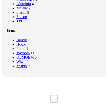
Aluminiu
4
Metalic
2
Plastic
8
Silicon
1
TPU
1
Brand
Baseus
1
Hoco.
4
Itrend
1
Joyroom
11
OEM
OEM
5
Wiwu
2
Yesido
9