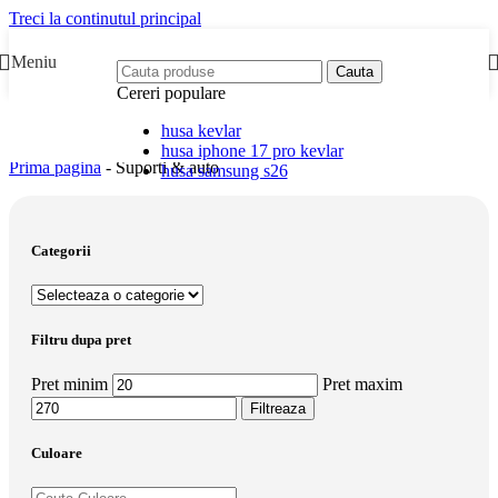
Treci la continutul principal
Meniu
Cauta
Cereri populare
husa kevlar
husa iphone 17 pro kevlar
Prima pagina
-
Suporti & auto
husa samsung s26
Categorii
Filtru dupa pret
Pret minim
Pret maxim
Filtreaza
Culoare