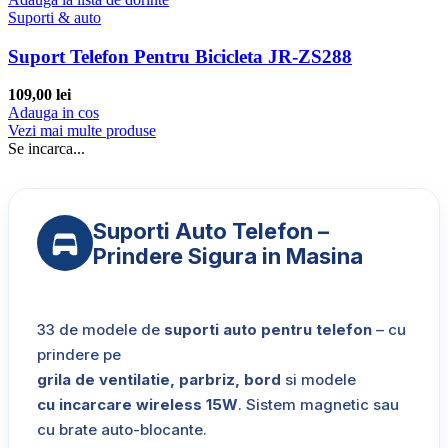
Suporti & auto
Suport Telefon Pentru Bicicleta JR-ZS288
109,00
lei
Adauga in cos
Vezi mai multe produse
Se incarca...
Suporti Auto Telefon –
Prindere Sigura in Masina
33 de modele de
suporti auto pentru telefon
– cu
prindere pe
grila de ventilatie, parbriz, bord
si modele
cu incarcare wireless 15W
. Sistem magnetic sau
cu brate auto-blocante.