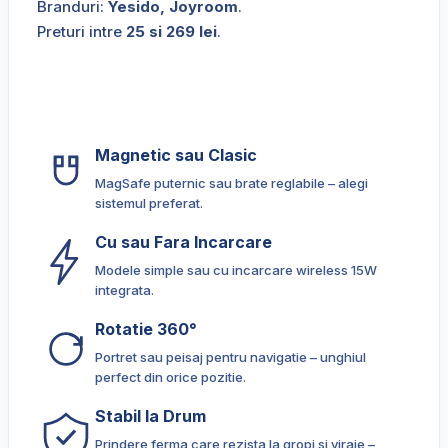
Branduri:
Yesido, Joyroom
.
Preturi intre
25 si 269 lei
.
Magnetic sau Clasic
MagSafe puternic sau brate reglabile – alegi
sistemul preferat.
Cu sau Fara Incarcare
Modele simple sau cu incarcare wireless 15W
integrata.
Rotatie 360°
Portret sau peisaj pentru navigatie – unghiul
perfect din orice pozitie.
Stabil la Drum
Prindere ferma care rezista la gropi si viraje –