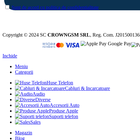
Sunt de acord cu politica de confidentialitate
Copyright © 2024 SC
CROWNGSM SRL
, Reg. Com. J20150013
Inchide
Meniu
Categorii
Huse Telefon
Cabluri & Incarcatoare
Audio
Diverse
Accesorii Auto
Produse Apple
Suporti telefon
Sales
Magazin
Blog