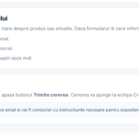
lui
i clare despre produs sau situatie. Daca formularul iti cere info
inat.
oncret.
agini ajuta mult.
e, apasa butonul
Trimite cererea
. Cererea va ajunge la echipa Cr
pe email si vei fi contactat cu instructiunile necesare pentru expedier