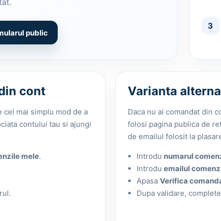
tat.
3
mularul public
din cont
Varianta alterna
e cel mai simplu mod de a
Daca nu ai comandat din con
iata contului tau si ajungi
folosi pagina publica de r
de emailul folosit la plasa
nzile mele
.
Introdu
numarul comenz
Introdu
emailul comenzi
Apasa
Verifica comand
ul.
Dupa validare, completez