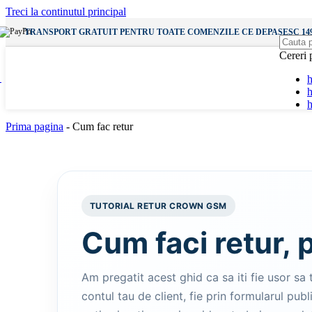
Incarcatoare Wireless
Treci la continutul principal
Incarcatoare Priza
Incarcatoare Auto
TRANSPORT GRATUIT PENTRU TOATE COMENZILE CE DEPASESC 149
Cereri 
Vezi
Audio
h
Casti
h
Casti cu Fir
Casti Wireless
Prima pagina
-
Cum fac retur
Boxe Bluetooth
Vezi
Vezi
Diverse
TUTORIAL RETUR CROWN GSM
Accesorii SmartWatch
Incarcatoare SmartWatch
Cum faci retur, 
Bratari AppleWatch
Gadgets & Altele
Am pregatit acest ghid ca sa iti fie usor sa t
Lampi
contul tau de client, fie prin formularul pub
Baterii Externe