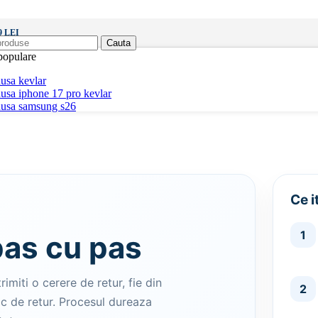
 LEI
Cauta
populare
usa kevlar
usa iphone 17 pro kevlar
husa samsung s26
Ce 
1
pas cu pas
rimiti o cerere de retur, fie din
2
lic de retur. Procesul dureaza