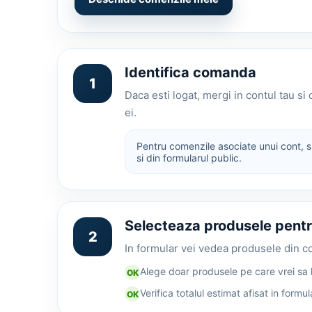
Produse Apple
Produse Apple
iPhones
MAC
iPad
Identifica comanda
Apple Watch
1
Accesorii
Daca esti logat, mergi in contul tau s
ei.
Vezi
Vezi
Pentru comenzile asociate unui cont, si
Suporti telefon
si din formularul public.
Suporti Telefon
Suporti Telefon Stand
Suporti Telefon Selfie Stick
Selecteaza produsele pentr
Vezi
2
In formular vei vedea produsele din co
Vezi
Resigilate
Alege doar produsele pe care vrei sa l
OK
Verifica totalul estimat afisat in formul
OK