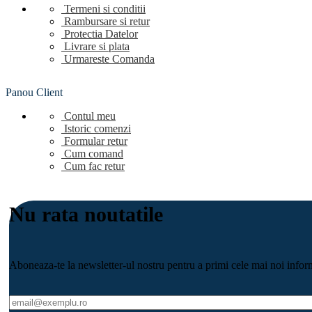
Termeni si conditii
Rambursare si retur
Protectia Datelor
Livrare si plata
Urmareste Comanda
Panou Client
Contul meu
Istoric comenzi
Formular retur
Cum comand
Cum fac retur
Nu rata noutatile
Aboneaza-te la newsletter-ul nostru pentru a primi cele mai noi informa