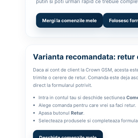
putin si poti urmari rapid ce trebuie comple
Gadgets
Jucarii
Mergi la comenzile mele
Folosesc for
Accesorii Dispozitive
Accesorii Tableta
Accesorii Laptop
Borsete
Varianta recomandata: retur 
Vezi
Daca ai cont de client la Crown GSM, acesta est
Vezi
Accesorii Auto
trimite o cerere de retur. Comanda este deja asoc
Accesorii Auto
direct la formularul potrivit.
Suporti Auto fara Incarcare
Suporti Auto cu Incarcare Wireless
Intra in contul tau si deschide sectiunea
Come
Suporti Telefon MOTO
Alege comanda pentru care vrei sa faci retur.
Modulatoare FM
Apasa butonul
Retur
.
Selecteaza produsele si completeaza formular
Vezi
Vezi
Deschide comenzile mele