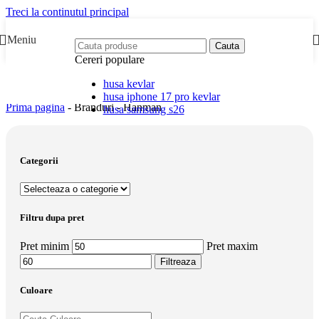
Treci la continutul principal
Meniu
Cauta
Cereri populare
husa kevlar
husa iphone 17 pro kevlar
Prima pagina
-
Branduri
-
Hanman
husa samsung s26
Categorii
Filtru dupa pret
Pret minim
Pret maxim
Filtreaza
Culoare