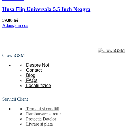
Husa Flip Universala 5.5 Inch Neagra
59,00
lei
Adauga in cos
CrownGSM
Despre Noi
Contact
Blog
FAQs
Locatii
fizice
Servicii Client
Termeni si conditii
Rambursare si retur
Protectia Datelor
Livrare si plata