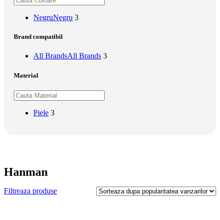
Negru
Negru
3
Brand compatibil
All Brands
All Brands
3
Material
Piele
3
Hanman
Filtreaza produse