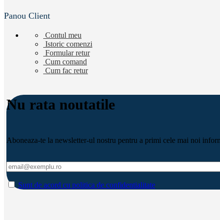
Panou Client
Contul meu
Istoric comenzi
Formular retur
Cum comand
Cum fac retur
Nu rata noutatile
Aboneaza-te la newsletter-ul nostru pentru a primi cele mai noi informa
Sunt de acord cu politica de confidentialitate