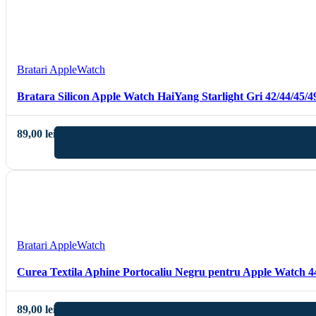
Vizualizare rapida
Adauga la lista de dorinte
Bratari AppleWatch
Bratara Silicon Apple Watch HaiYang Starlight Gri 42/44/45
89,00
lei
Vizualizare rapida
Adauga la lista de dorinte
Bratari AppleWatch
Curea Textila Aphine Portocaliu Negru pentru Apple Watch 4
89,00
lei