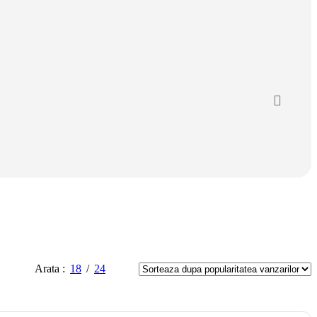
Arata
18
24