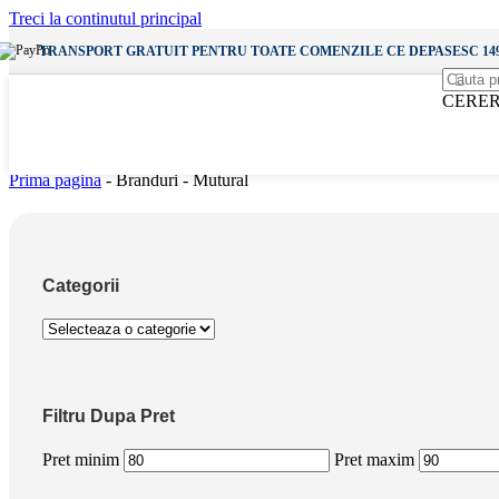
Incarcatoare Wireless
Treci la continutul principal
Incarcatoare Priza
Incarcatoare Auto
TRANSPORT GRATUIT PENTRU TOATE COMENZILE CE DEPASESC 149
Vezi
CERER
Audio
Casti
Casti cu Fir
Casti Wireless
Prima pagina
-
Branduri
-
Mutural
Boxe Bluetooth
Vezi
Categorii
Vezi
Diverse
Accesorii SmartWatch
Incarcatoare SmartWatch
Bratari AppleWatch
Filtru Dupa Pret
Gadgets & Altele
Pret minim
Pret maxim
Lampi
Baterii Externe