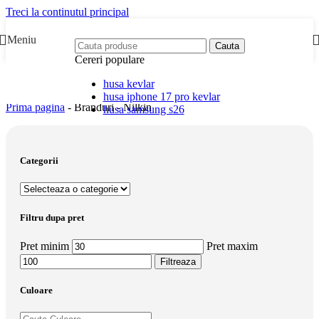
Treci la continutul principal
Meniu
Cauta
Cereri populare
husa kevlar
husa iphone 17 pro kevlar
Prima pagina
-
Branduri
-
Nilkin
husa samsung s26
Categorii
Filtru dupa pret
Pret minim
Pret maxim
Filtreaza
Culoare