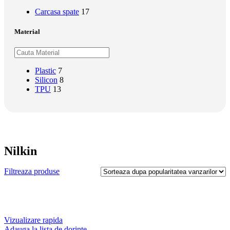
Carcasa spate
17
Material
Plastic
7
Silicon
8
TPU
13
Nilkin
Filtreaza produse
Vizualizare rapida
Adauga la lista de dorinte