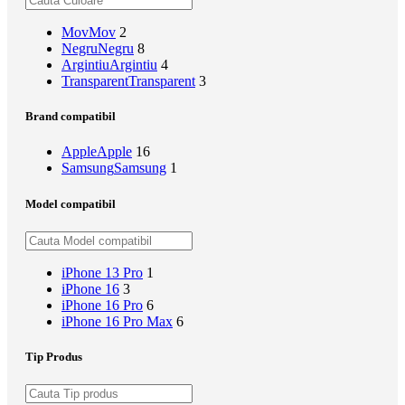
Mov
Mov
2
Negru
Negru
8
Argintiu
Argintiu
4
Transparent
Transparent
3
Brand compatibil
Apple
Apple
16
Samsung
Samsung
1
Model compatibil
iPhone 13 Pro
1
iPhone 16
3
iPhone 16 Pro
6
iPhone 16 Pro Max
6
Tip Produs