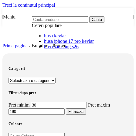
Treci la continutul principal
Meniu
Cauta
Cereri populare
husa kevlar
husa iphone 17 pro kevlar
Prima pagina
-
Branduri
-
Proove
husa samsung s26
Categorii
Filtru dupa pret
Pret minim
Pret maxim
Filtreaza
Culoare