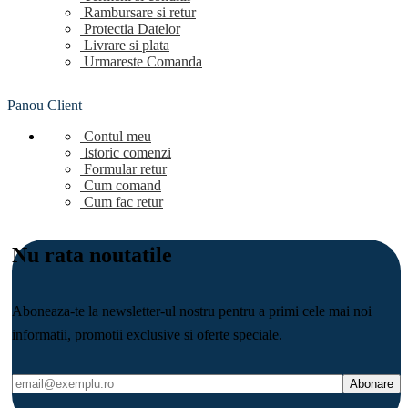
Rambursare si retur
Protectia Datelor
Livrare si plata
Urmareste Comanda
Panou Client
Contul meu
Istoric comenzi
Formular retur
Cum comand
Cum fac retur
Nu rata noutatile
Aboneaza-te la newsletter-ul nostru pentru a primi cele mai noi
informatii, promotii exclusive si oferte speciale.