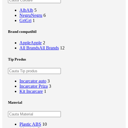
Alb
Alb
5
Negru
Negru
6
Gri
Gri
1
Brand compatibil
Apple
Apple
2
All Brands
All Brands
12
Tip Produs
Incarcator auto
3
Incarcator Priza
3
Kit Incarcare
1
Material
Plastic ABS
10