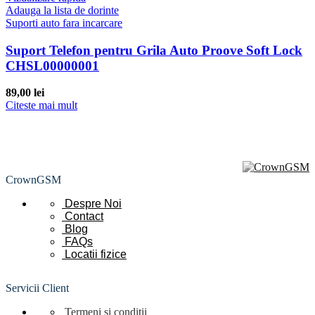
Adauga la lista de dorinte
Suporti auto fara incarcare
Suport Telefon pentru Grila Auto Proove Soft Lock
CHSL00000001
89,00
lei
Citeste mai mult
CrownGSM
Despre Noi
Contact
Blog
FAQs
Locatii
fizice
Servicii Client
Termeni si conditii