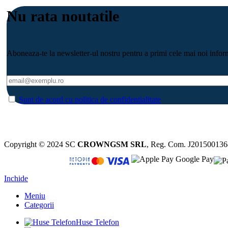
Nu rata noutatile
Aboneaza-te la newsletter-ul nostru pentru a primi cele mai noi informa
Sunt de acord cu politica de confidentialitate
Copyright © 2024 SC
CROWNGSM SRL
, Reg. Com. J20150013
Inchide
Meniu
Categorii
Huse Telefon