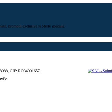
tii, promotii exclusive si oferte speciale.
68088, CIF: RO34901657.