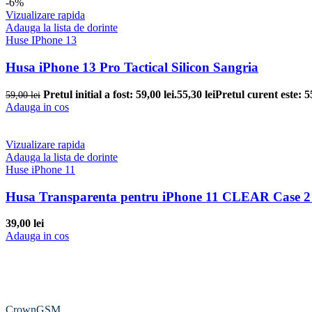
-6%
Vizualizare rapida
Adauga la lista de dorinte
Huse IPhone 13
Husa iPhone 13 Pro Tactical Silicon Sangria
Pretul initial a fost: 59,00 lei.
55,30
lei
Pretul curent este: 55
59,00
lei
Adauga in cos
Vizualizare rapida
Adauga la lista de dorinte
Huse iPhone 11
Husa Transparenta pentru iPhone 11 CLEAR Case 
39,00
lei
Adauga in cos
CrownGSM