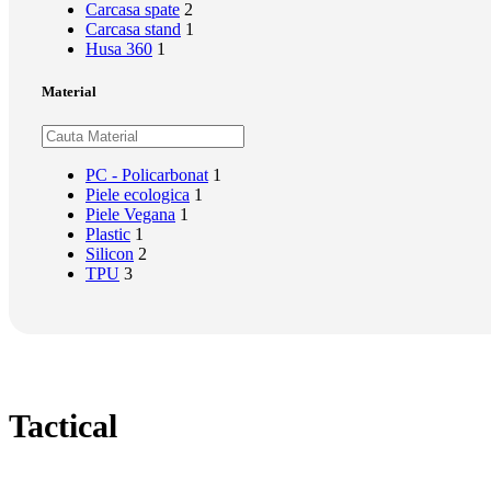
Carcasa spate
2
Produse Apple
Carcasa stand
1
Produse Apple
Husa 360
1
iPhones
MAC
Material
iPad
Apple Watch
Accesorii
PC - Policarbonat
1
Vezi
Piele ecologica
1
Piele Vegana
1
Vezi
Plastic
1
Suporti telefon
Silicon
2
Suporti Telefon
TPU
3
Suporti Telefon Stand
Suporti Telefon Selfie Stick
Vezi
Vezi
Tactical
Resigilate