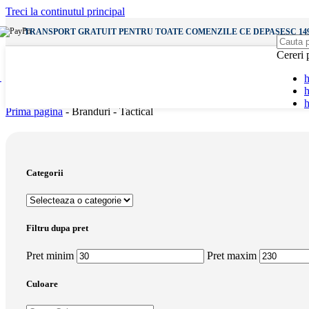
Incarcatoare Wireless
Treci la continutul principal
Incarcatoare Priza
Incarcatoare Auto
TRANSPORT GRATUIT PENTRU TOATE COMENZILE CE DEPASESC 149
Cereri 
Vezi
Audio
h
Casti
h
Casti cu Fir
Casti Wireless
Prima pagina
-
Branduri
-
Tactical
Boxe Bluetooth
Vezi
Categorii
Vezi
Diverse
Accesorii SmartWatch
Incarcatoare SmartWatch
Filtru dupa pret
Bratari AppleWatch
Pret minim
Pret maxim
Gadgets & Altele
Culoare
Lampi
Baterii Externe