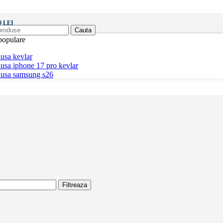
 LEI
Cauta
populare
usa kevlar
usa iphone 17 pro kevlar
husa samsung s26
Filtreaza