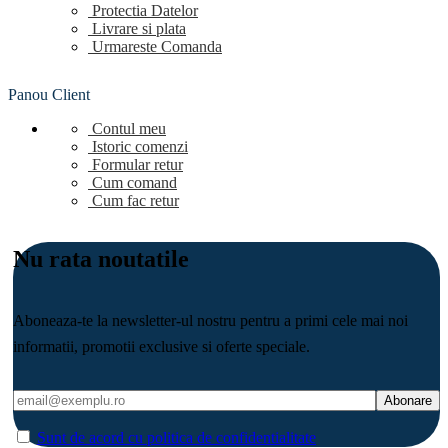
Protectia Datelor
Livrare si plata
Urmareste Comanda
Panou Client
Contul meu
Istoric comenzi
Formular retur
Cum comand
Cum fac retur
Nu rata noutatile
Aboneaza-te la newsletter-ul nostru pentru a primi cele mai noi
informatii, promotii exclusive si oferte speciale.
Sunt de acord cu politica de confidentialitate