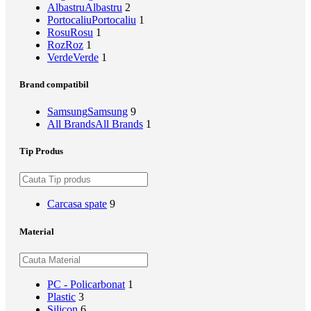
Albastru
Albastru
2
Portocaliu
Portocaliu
1
Rosu
Rosu
1
Roz
Roz
1
Verde
Verde
1
Brand compatibil
Samsung
Samsung
9
All Brands
All Brands
1
Tip Produs
Carcasa spate
9
Material
PC - Policarbonat
1
Plastic
3
Silicon
6