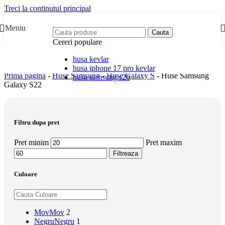
Treci la continutul principal
Meniu
Cauta
Cereri populare
husa kevlar
husa iphone 17 pro kevlar
Prima pagina
-
Huse Samsung
-
Huse Galaxy S
-
Huse Samsung
husa samsung s26
Galaxy S22
Filtru dupa pret
Pret minim
Pret maxim
Filtreaza
Culoare
Mov
Mov
2
Negru
Negru
1