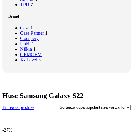
TPU
7
Brand
Case
1
Case Partner
1
Goospery
1
Habit
1
Nilkin
1
OEM
OEM
1
X- Level
3
Huse Samsung Galaxy S22
Filtreaza produse
-27%