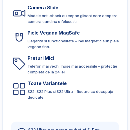
Camera Slide
Modele anti-shock cu capac glisant care acopera
camera cand nu o folosesti.
Piele Vegana MagSafe
Eleganta si functionalitate – inel magnetic sub piele
vegana fina.
Preturi Mici
Telefon mai vechi, huse mai accesibile – protectie
completa de la 24 lei.
Toate Variantele
S22, S22 Plus si S22 Ultra – fiecare cu decupaje
dedicate.
S22 Ultra are ecran curbat si S-Pen