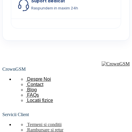
Suport dedicat
Raspundem in maxim 24h
CrownGSM
Despre Noi
Contact
Blog
FAQs
Locatii
fizice
Servicii Client
Termeni si conditii
Rambursare si retur