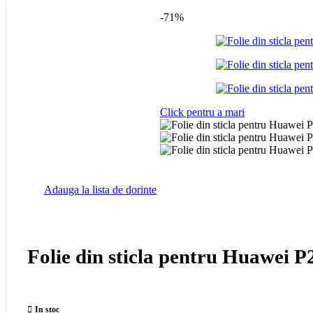
Gadgets
Jucarii
-71%
Accesorii Dispozitive
Accesorii Tableta
Accesorii Laptop
Borsete
Click pentru a mari
Vezi
Vezi
Accesorii Auto
Accesorii Auto
Adauga la lista de dorinte
Suporti Auto fara Incarcare
Suporti Auto cu Incarcare Wireless
Suporti Telefon MOTO
Modulatoare FM
Folie din sticla pentru Huawei P
Vezi
Vezi
In stoc