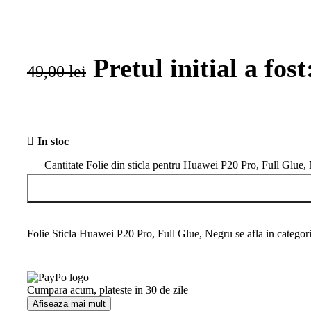
Produse Apple
Produse Apple
iPhones
MAC
Pretul initial a fost
iPad
49,00
lei
Apple Watch
Accesorii
Vezi
In stoc
Vezi
Suporti telefon
Cantitate Folie din sticla pentru Huawei P20 Pro, Full Glue,
Suporti Telefon
Suporti Telefon Stand
Suporti Telefon Selfie Stick
Vezi
Folie Sticla Huawei P20 Pro, Full Glue, Negru se afla in categor
Vezi
Resigilate
Cumpara acum, plateste in
30 de zile
Afiseaza mai mult