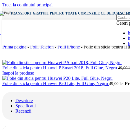
Incarcatoare Wireless
Treci la continutul principal
Incarcatoare Priza
Incarcatoare Auto
TRANSPORT GRATUIT PENTRU TOATE COMENZILE CE DEPASESC 149
Cereri 
Vezi
Audio
h
Casti
h
Casti cu Fir
Casti Wireless
Prima pagina
-
Folii Telefon
-
Folii iPhone
-
Folie din sticla pentru 
Boxe Bluetooth
Folie din sticla pentru Huawei P Smart 2018, Full Glue, Negru
49,00
l
Vezi
Inapoi la produse
Vezi
Folie din sticla pentru Huawei P20 Lite, Full Glue, Negru
Pre
49,00
lei
Diverse
Accesorii SmartWatch
Incarcatoare SmartWatch
Descriere
Bratari AppleWatch
Specificatii
Recenzii
Gadgets & Altele
Lampi
Baterii Externe