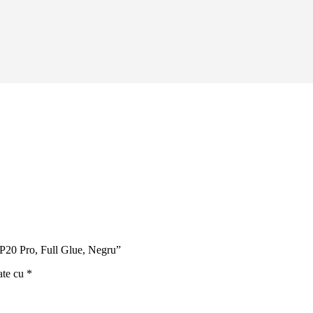
i P20 Pro, Full Glue, Negru”
ate cu
*