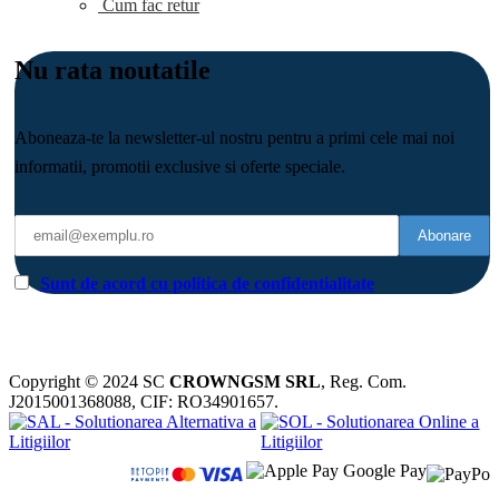
Cum fac retur
Nu rata noutatile
Aboneaza-te la newsletter-ul nostru pentru a primi cele mai noi
informatii, promotii exclusive si oferte speciale.
Sunt de acord cu politica de confidentialitate
Copyright © 2024 SC
CROWNGSM SRL
, Reg. Com.
J2015001368088, CIF: RO34901657.