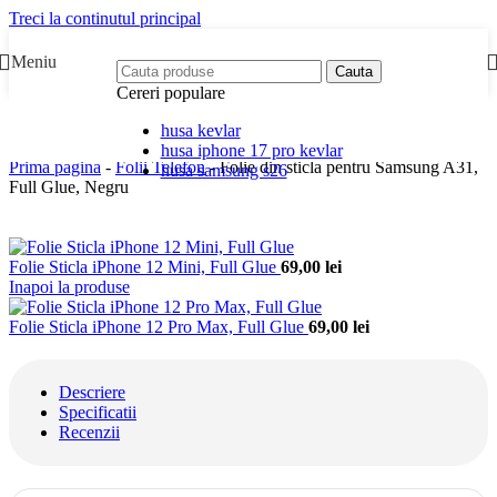
Treci la continutul principal
Meniu
Cauta
Cereri populare
husa kevlar
husa iphone 17 pro kevlar
Prima pagina
-
Folii Telefon
-
Folie din sticla pentru Samsung A31,
husa samsung s26
Full Glue, Negru
Folie Sticla iPhone 12 Mini, Full Glue
69,00
lei
Inapoi la produse
Folie Sticla iPhone 12 Pro Max, Full Glue
69,00
lei
Descriere
Specificatii
Recenzii