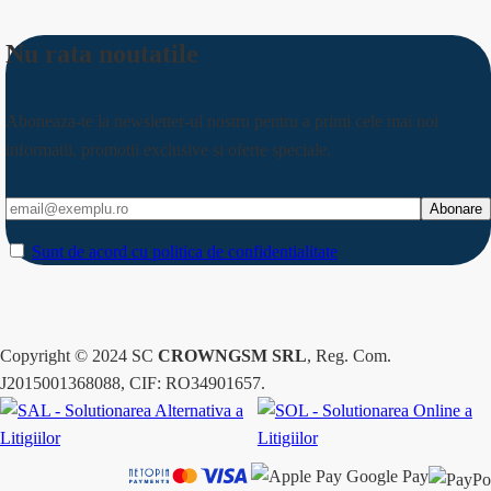
Nu rata noutatile
Aboneaza-te la newsletter-ul nostru pentru a primi cele mai noi
informatii, promotii exclusive si oferte speciale.
Sunt de acord cu politica de confidentialitate
Copyright © 2024 SC
CROWNGSM SRL
, Reg. Com.
J2015001368088, CIF: RO34901657.