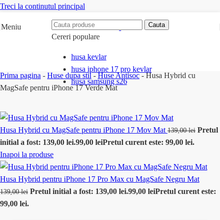
Treci la continutul principal
Cauta
Meniu
Cereri populare
husa kevlar
husa iphone 17 pro kevlar
Prima pagina
-
Huse dupa stil
-
Huse Antisoc
-
Husa Hybrid cu
husa samsung s26
MagSafe pentru iPhone 17 Verde Mat
Husa Hybrid cu MagSafe pentru iPhone 17 Mov Mat
Pretul
139,00
lei
initial a fost: 139,00 lei.
99,00
lei
Pretul curent este: 99,00 lei.
Inapoi la produse
Husa Hybrid pentru iPhone 17 Pro Max cu MagSafe Negru Mat
Pretul initial a fost: 139,00 lei.
99,00
lei
Pretul curent este:
139,00
lei
99,00 lei.