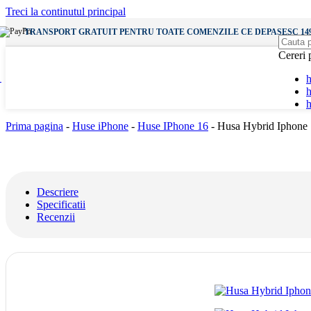
Incarcatoare Wireless
Treci la continutul principal
Incarcatoare Priza
Incarcatoare Auto
TRANSPORT GRATUIT PENTRU TOATE COMENZILE CE DEPASESC 149
Cereri 
Vezi
Audio
h
Casti
h
Casti cu Fir
Casti Wireless
Prima pagina
-
Huse iPhone
-
Huse IPhone 16
-
Husa Hybrid Iphone 
Boxe Bluetooth
Vezi
Vezi
Descriere
Diverse
Specificatii
Accesorii SmartWatch
Recenzii
Incarcatoare SmartWatch
Bratari AppleWatch
Gadgets & Altele
Lampi
Baterii Externe