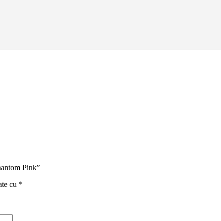
Phantom Pink”
ate cu
*