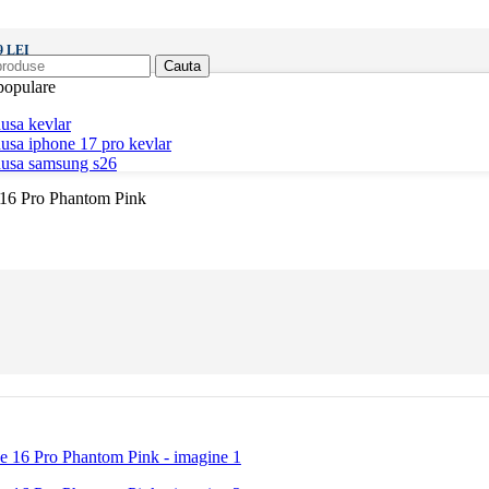
 LEI
Cauta
populare
usa kevlar
usa iphone 17 pro kevlar
husa samsung s26
16 Pro Phantom Pink