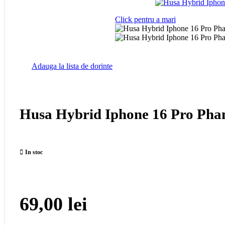
Gadgets
Jucarii
Click pentru a mari
Accesorii Dispozitive
Accesorii Tableta
Accesorii Laptop
Borsete
Adauga la lista de dorinte
Vezi
Husa Hybrid Iphone 16 Pro Pha
Vezi
Accesorii Auto
Accesorii Auto
Suporti Auto fara Incarcare
In stoc
Suporti Auto cu Incarcare Wireless
Suporti Telefon MOTO
Modulatoare FM
69,00
lei
Vezi
Vezi