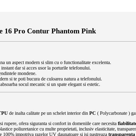
ne 16 Pro Contur Phantom Pink
ina un aspect modern si slim cu o functionalitate excelenta.
instant dar si acces usor la porturile telefonului.
 tendintele mondene.
dern si te poti bucura de culoarea natura a telefonului.
bsoarba socul mecanic si un spate elegant si estetic.
TPU
de inalta calitate pe un schelet interior din
PC
( Polycarbonate ) gar
t si rupere, ofera siguranta si confort in domeniile care necesita
fiabilitat
tice poliuretanice cu multe proprietati, inclusiv elasticitate, transparent
a de 100% impotriva razelor UV daunatoare si isi pastreaza
transparenta