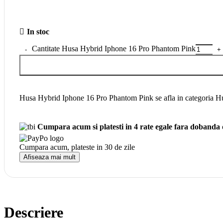
Produse Apple
Produse Apple
iPhones
In stoc
MAC
iPad
Cantitate Husa Hybrid Iphone 16 Pro Phantom Pink
Apple Watch
Accesorii
Vezi
Husa Hybrid Iphone 16 Pro Phantom Pink se afla in categoria Hus
Vezi
Suporti telefon
Suporti Telefon
Cumpara acum si platesti in 4 rate egale fara dobanda
Suporti Telefon Stand
Suporti Telefon Selfie Stick
Cumpara acum, plateste in
30 de zile
Afiseaza mai mult
Vezi
Vezi
Resigilate
Descriere