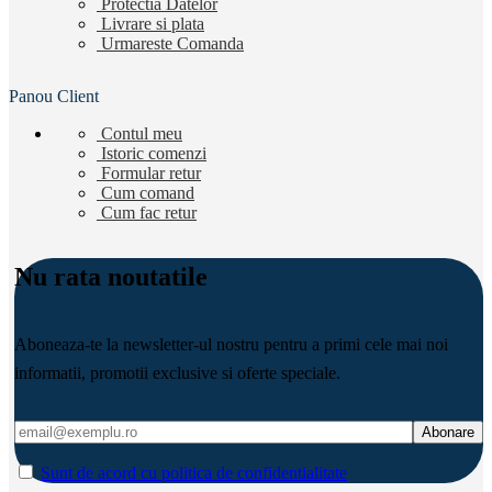
Protectia Datelor
Livrare si plata
Urmareste Comanda
Panou Client
Contul meu
Istoric comenzi
Formular retur
Cum comand
Cum fac retur
Nu rata noutatile
Aboneaza-te la newsletter-ul nostru pentru a primi cele mai noi
informatii, promotii exclusive si oferte speciale.
Sunt de acord cu politica de confidentialitate