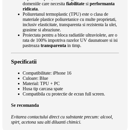
domeniile care necesita
fiabilitate
si
performanta
ridicata
.
Poliuretanul termoplastic (TPU) este o clasa de
materiale plastice poliuretanice cu multe proprietati,
inclusiv elasticitate, transparenta si rezistenta la ulei,
grasime si abraziune.
Proiectata pentru a bloca radiatiile ultraviolete, are o
rata de 100% impotriva razelor UV daunatoare si isi
pastreaza
transparenta
in timp.
Specificatii
Compatibilitate: iPhone 16
Culoare: Blue
Material: TPU + PC
Husa tip carcasa spate
Compatibila cu protectie de ecran full screen.
Se recomanda
Evitarea contactului direct cu substante precum: alcool,
spirt, acetona sau alti diluanti chimici.