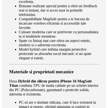
excelenta.
Butoane realizate special pentru a oferi un feedback
real si instant, dar si acces usor la porturile
telefonului.
Compatibilitate MagSafe pentru a te bucura de
incarcare wireless eficienta si accesoriile tale
favorite.
Culoare moderna care se potriveste cu personalitatea
ta si tendintele mondene.
Spate cu finisaj mat care ofera un aspect estetic,
modern si o aderenta excelenta.
Model hybrid care imbina margini protective
proiectate sa absoarba socul mecanic si un spate
elegant si estetic.
Materiale si proprietati mecanice
Husa
Hybrid din silicon pentru iPhone 16 MagSafe
Titan
combina TPU de inalta calitate pe un schelet interior
din PC (Polycarbonate), garantand o protectie solida,
aderenta si rezistenta.
PC-ul are o duritate ridicata, care il face rezistent la
impact si rupere, oferind siguranta si confort in