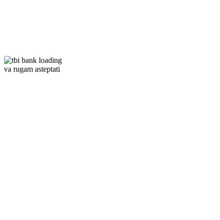
Hybrid
MagSafe
va rugam asteptati