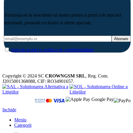
Aboneaza-te la newsletter-ul nostru pentru a primi cele mai noi
informatii, promotii exclusive si oferte speciale.
Sunt de acord cu politica de confidentialitate
Copyright © 2024 SC
CROWNGSM SRL
, Reg. Com.
J2015001368088, CIF: RO34901657.
Inchide
Meniu
Categorii