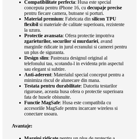
Compatibilitate perfecta
: Husa este special
conceputa pentru iPhone 16, cu
decupaje precise
pentru fiecare camera, butoane si porturi.
Material premium
: Fabricata din
silicon TPU
flexibil
si materiale de calitate superioara, rezistente
la uzura.
Protectie avansata
: Ofera protectie impotriva
zgarieturilor, socurilor si murdariei
, avand
marginile ridicate in jurul ecranului si camerei pentru
un plus de siguranta.
Design slim
: Pastreaza designul original al
telefonului tau, scotandu-l in evidenta prin aspectul
sau elegant si subtire.
Anti-aderent
: Materialul special conceput pentru a
minimiza riscul de alunecare din mana.
Testata pentru durabilitate
: Datorita testarilor
riguroase, aceasta husa ofera o protectie superioara
fata de husele obisnuite.
Functie MagSafe
: Husa este compatibila cu
accesoriile MagSafe pentru incarcare wireless si
conectare usoara.
Avantaje:
Margini ridicate
pentru un plus de protectie a