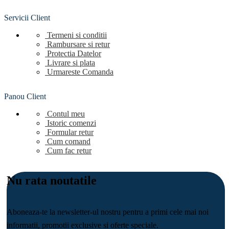
Servicii Client
Termeni si conditii
Rambursare si retur
Protectia Datelor
Livrare si plata
Urmareste Comanda
Panou Client
Contul meu
Istoric comenzi
Formular retur
Cum comand
Cum fac retur
Nu rata noutatile
Aboneaza-te la newsletter-ul nostru pentru a primi cele mai noi
informatii, promotii exclusive si oferte speciale.