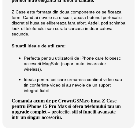
perfect intre eleganta si functionalitate.
Z Case este formata din doua componente ce se fixeaza
ferm. Cand ai nevoie sa o scoti, apasa butonul portocaliu
discret si husa se elibereaza fara efort. Astfel, poti schimba
look-ul telefonului sau curata carcasa in doar cateva
secunde.
Situatii ideale de utilizare:
Perfecta pentru utilizatorii de iPhone care folosesc
accesorii MagSafe (suport auto, incarcator
wireless).
Ideala pentru cei care urmaresc continut video sau
tin conferinte video si au nevoie de un suport
integrat fiabil.
Comanda acum de pe CrownGSM.ro husa Z Case
pentru iPhone 15 Pro Max si ofera telefonului tau un
upgrade complet – protectie, stil si functii avansate
intr-un singur accesoriu.