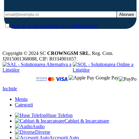
Sunt de acord cu politica de confidentialitate
Copyright © 2024 SC
CROWNGSM SRL
, Reg. Com.
J2015001368088, CIF: RO34901657.
Inchide
Meniu
Categorii
Huse Telefon
Cabluri & Incarcatoare
Audio
Diverse
Accesorii Auto