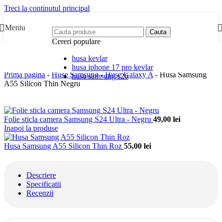
Treci la continutul principal
Meniu
Cauta
Cereri populare
husa kevlar
husa iphone 17 pro kevlar
Prima pagina
-
Huse Samsung
-
Huse Galaxy A
-
Husa Samsung
husa samsung s26
A55 Silicon Thin Negru
Folie sticla camera Samsung S24 Ultra - Negru
49,00
lei
Inapoi la produse
Husa Samsung A55 Silicon Thin Roz
55,00
lei
Descriere
Specificatii
Recenzii