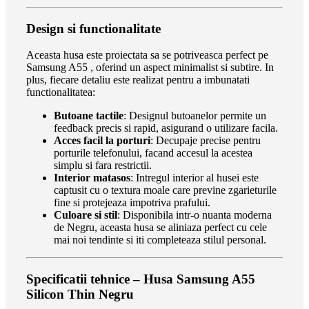
Design si functionalitate
Aceasta husa este proiectata sa se potriveasca perfect pe
Samsung A55 , oferind un aspect minimalist si subtire. In
plus, fiecare detaliu este realizat pentru a imbunatati
functionalitatea:
Butoane tactile
: Designul butoanelor permite un
feedback precis si rapid, asigurand o utilizare facila.
Acces facil la porturi
: Decupaje precise pentru
porturile telefonului, facand accesul la acestea
simplu si fara restrictii.
Interior matasos
: Intregul interior al husei este
captusit cu o textura moale care previne zgarieturile
fine si protejeaza impotriva prafului.
Culoare si stil
: Disponibila intr-o nuanta moderna
de Negru, aceasta husa se aliniaza perfect cu cele
mai noi tendinte si iti completeaza stilul personal.
Specificatii tehnice – Husa Samsung A55
Silicon Thin Negru