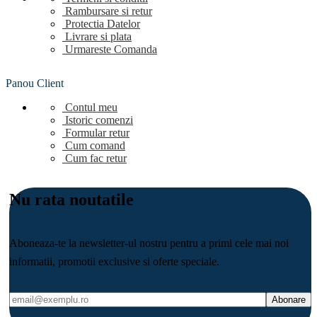
Rambursare si retur
Protectia Datelor
Livrare si plata
Urmareste Comanda
Panou Client
Contul meu
Istoric comenzi
Formular retur
Cum comand
Cum fac retur
Nu rata noutatile
Aboneaza-te la newsletter-ul nostru pentru a primi cele mai noi
informatii, promotii exclusive si oferte speciale.