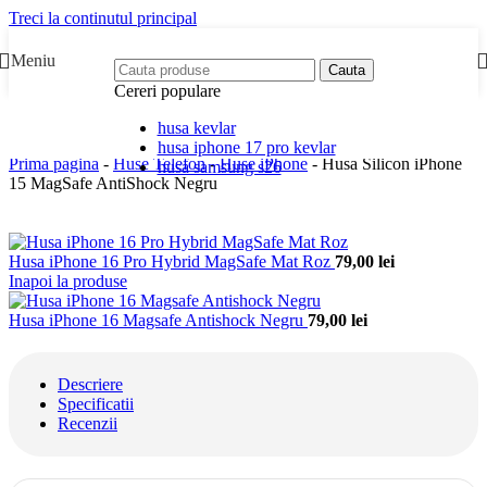
Treci la continutul principal
Meniu
Cauta
Cereri populare
husa kevlar
husa iphone 17 pro kevlar
Prima pagina
-
Huse Telefon
-
Huse iPhone
-
Husa Silicon iPhone
husa samsung s26
15 MagSafe AntiShock Negru
Husa iPhone 16 Pro Hybrid MagSafe Mat Roz
79,00
lei
Inapoi la produse
Husa iPhone 16 Magsafe Antishock Negru
79,00
lei
Descriere
Specificatii
Recenzii