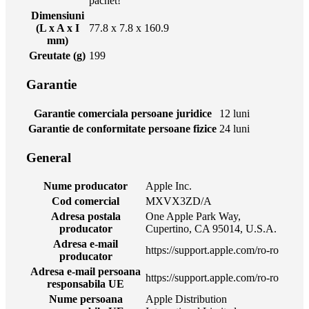
pachet!
Dimensiuni
(L x A x I
77.8 x 7.8 x 160.9
mm)
Greutate (g)
199
Garantie
Garantie comerciala persoane juridice
12 luni
Garantie de conformitate persoane fizice
24 luni
General
Nume producator
Apple Inc.
Cod comercial
MXVX3ZD/A
Adresa postala
One Apple Park Way,
producator
Cupertino, CA 95014, U.S.A.
Adresa e-mail
https://support.apple.com/ro-ro
producator
Adresa e-mail persoana
https://support.apple.com/ro-ro
responsabila UE
Nume persoana
Apple Distribution