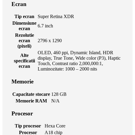
Ecran
Tip ecran
Super Retina XDR
Dimensiune
6.7 inch
ecran
Rezolutie
ecran
2796 x 1290
(pixeli)
OLED, 460 ppi, Dynamic Island, HDR
Alte
display, True Tone, Wide color (P3), Haptic
specificatii
Touch, Contrast ratio 2,000,000:1,
ecran
Luminozitate: 1000 – 2000 nits
Memorie
Capacitate stocare
128 GB
Memorie RAM
N/A
Procesor
Tip procesor
Hexa Core
Procesor
A18 chip