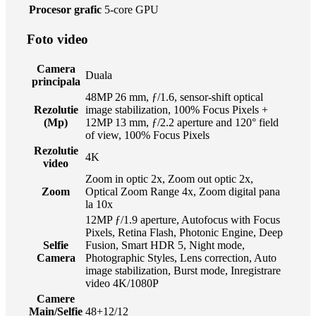
Procesor grafic
5-core GPU
Foto video
Camera
Duala
principala
48MP 26 mm, ƒ/1.6, sensor‑shift optical
Rezolutie
image stabilization, 100% Focus Pixels +
(Mp)
12MP 13 mm, ƒ/2.2 aperture and 120° field
of view, 100% Focus Pixels
Rezolutie
4K
video
Zoom in optic 2x, Zoom out optic 2x,
Zoom
Optical Zoom Range 4x, Zoom digital pana
la 10x
12MP ƒ/1.9 aperture, Autofocus with Focus
Pixels, Retina Flash, Photonic Engine, Deep
Selfie
Fusion, Smart HDR 5, Night mode,
Camera
Photographic Styles, Lens correction, Auto
image stabilization, Burst mode, Inregistrare
video 4K/1080P
Camere
Main/Selfie
48+12/12