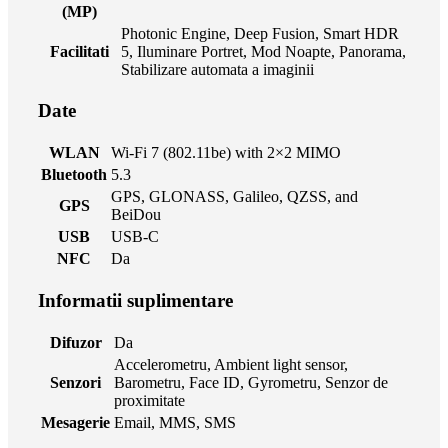
(MP)
Photonic Engine, Deep Fusion, Smart HDR
Facilitati
5, Iluminare Portret, Mod Noapte, Panorama,
Stabilizare automata a imaginii
Date
WLAN
Wi‑Fi 7 (802.11be) with 2×2 MIMO
Bluetooth
5.3
GPS, GLONASS, Galileo, QZSS, and
GPS
BeiDou
USB
USB-C
NFC
Da
Informatii suplimentare
Difuzor
Da
Accelerometru, Ambient light sensor,
Senzori
Barometru, Face ID, Gyrometru, Senzor de
proximitate
Mesagerie
Email, MMS, SMS