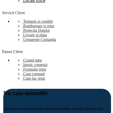
Locatii
fizice
Servicii Client
Termeni si conditii
Rambursare si retur
Protectia Datelor
Livrare si plata
Urmareste Comanda
Panou Client
Contul meu
Istoric comenzi
Formular retur
Cum comand
Cum fac retur
Nu rata noutatile
Aboneaza-te la newsletter-ul nostru pentru a primi cele mai noi