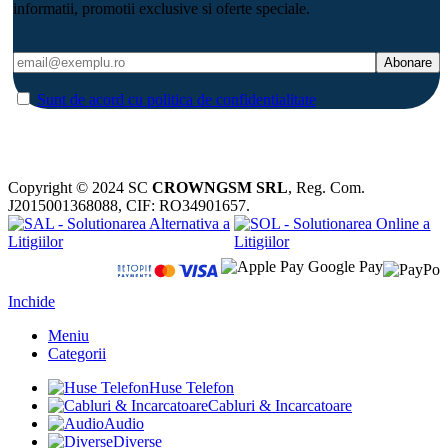
informatii, promotii exclusive si oferte speciale.
Sunt de acord cu politica de confidentialitate
Copyright © 2024 SC
CROWNGSM SRL
, Reg. Com.
J2015001368088, CIF: RO34901657.
Inchide
Meniu
Categorii
Huse Telefon
Cabluri & Incarcatoare
Audio
Diverse