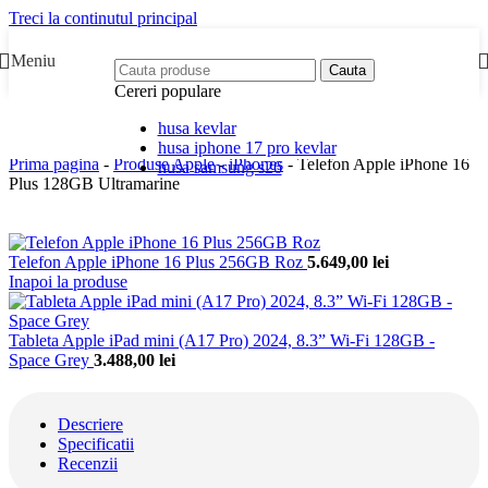
Treci la continutul principal
Meniu
Cauta
Cereri populare
husa kevlar
husa iphone 17 pro kevlar
Prima pagina
-
Produse Apple
-
iPhones
-
Telefon Apple iPhone 16
husa samsung s26
Plus 128GB Ultramarine
Telefon Apple iPhone 16 Plus 256GB Roz
5.649,00
lei
Inapoi la produse
Tableta Apple iPad mini (A17 Pro) 2024, 8.3” Wi-Fi 128GB -
Space Grey
3.488,00
lei
Descriere
Specificatii
Recenzii