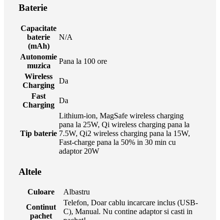
Baterie
Capacitate
baterie
N/A
(mAh)
Autonomie
Pana la 100 ore
muzica
Wireless
Da
Charging
Fast
Da
Charging
Lithium-ion, MagSafe wireless charging
pana la 25W, Qi wireless charging pana la
Tip baterie
7.5W, Qi2 wireless charging pana la 15W,
Fast-charge pana la 50% in 30 min cu
adaptor 20W
Altele
Culoare
Albastru
Telefon, Doar cablu incarcare inclus (USB-
Continut
C), Manual. Nu contine adaptor si casti in
pachet