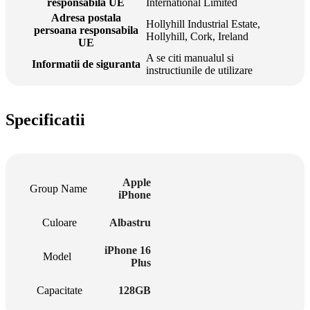
responsabila UE
International Limited
Adresa postala
Hollyhill Industrial Estate,
persoana responsabila
Hollyhill, Cork, Ireland
UE
A se citi manualul si
Informatii de siguranta
instructiunile de utilizare
Specificatii
Apple
Group Name
iPhone
Culoare
Albastru
iPhone 16
Model
Plus
Capacitate
128GB