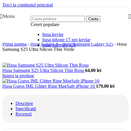
Treci la continutul principal
Meniu
Cauta
Cereri populare
husa kevlar
husa iphone 17 pro kevlar
Prima pagina
-
Huse Galaxy S
-
Huse Samsung Galaxy S25
-
Husa
husa samsung s26
Samsung S25 Ultra Silicon Thin Verde
Husa Samsung S25 Ultra Silicon Thin Rosu
64,00
lei
Inapoi la produse
Husa Guess IML Glitter Ring MagSafe iPhone 16
179,00
lei
Descriere
Specificatii
Recenzii