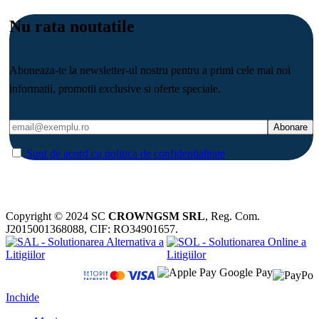
Nu rata noutatile
Aboneaza-te la newsletter-ul nostru pentru a primi cele mai noi
informatii, promotii exclusive si oferte speciale.
Sunt de acord cu politica de confidentialitate
Copyright © 2024 SC
CROWNGSM SRL
, Reg. Com.
J2015001368088, CIF: RO34901657.
Inchide