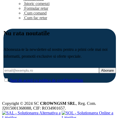
Istoric comenzi
Formular retur
Cum comand
Cum fac retur
Nu rata noutatile
Aboneaza-te la newsletter-ul nostru pentru a primi cele mai noi
informatii, promotii exclusive si oferte speciale.
Sunt de acord cu politica de confidentialitate
Copyright © 2024 SC
CROWNGSM SRL
, Reg. Com.
J2015001368088, CIF: RO34901657.