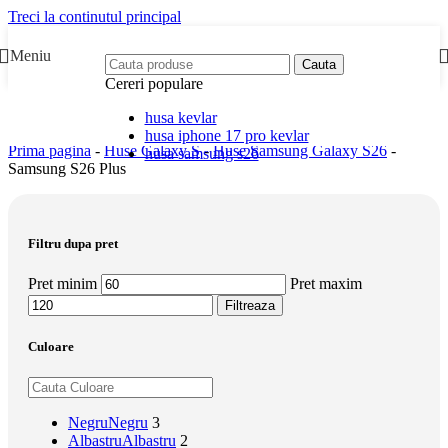
Treci la continutul principal
Meniu
Cauta
Cereri populare
husa kevlar
husa iphone 17 pro kevlar
Prima pagina
-
Huse Galaxy S
-
Huse Samsung Galaxy S26
-
husa samsung s26
Samsung S26 Plus
Filtru dupa pret
Pret minim
Pret maxim
Filtreaza
Culoare
Negru
Negru
3
Albastru
Albastru
2