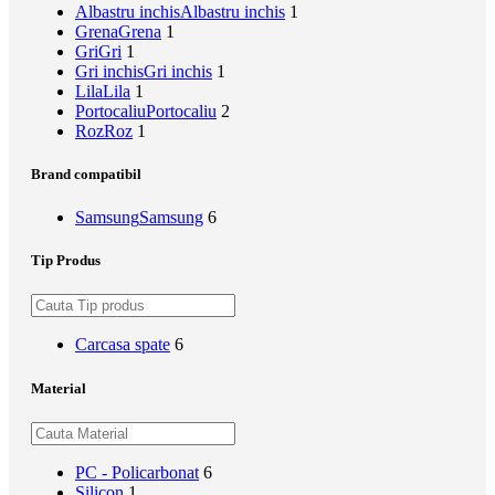
Albastru inchis
Albastru inchis
1
Grena
Grena
1
Gri
Gri
1
Gri inchis
Gri inchis
1
Lila
Lila
1
Portocaliu
Portocaliu
2
Roz
Roz
1
Brand compatibil
Samsung
Samsung
6
Tip Produs
Carcasa spate
6
Material
PC - Policarbonat
6
Silicon
1